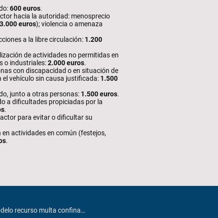
do:
600 euros
.
actor hacia la autoridad: menosprecio
3.000 euros
); violencia o amenaza
cciones a la libre circulación:
1.200
alización de actividades no permitidas en
 o industriales:
2.000 euros
.
nas con discapacidad o en situación de
n el vehículo sin causa justificada:
1.500
o, junto a otras personas:
1.500 euros
.
do a dificultades propiciadas por la
os
.
actor para evitar o dificultar su
 en actividades en común (festejos,
os
.
Modelo recurso multa confinamiento Barcelona