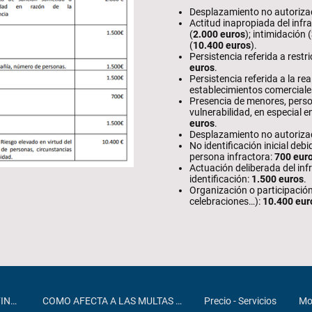
Desplazamiento no autoriza
Actitud inapropiada del infr
(
2.000 euros
); intimidación (
(
10.400 euros
).
Persistencia referida a restri
euros
.
Persistencia referida a la re
establecimientos comerciales
Presencia de menores, perso
vulnerabilidad, en especial e
euros
.
Desplazamiento no autorizad
No identificación inicial debi
persona infractora:
700 eur
Actuación deliberada del infr
identificación:
1.500 euros
.
Organización o participación
celebraciones…):
10.400 eur
DEVOLUCION MULTA CONFINAMIENTO
COMO AFECTA A LAS MULTAS LA SENTENCIA
Precio - Servicios